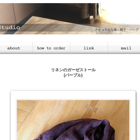
ナチュラルな服・帽子・バッグ
-DesignStudioについて
注文方法
リンク
お問い合わせ
リネンのガーゼストール
(パープル)